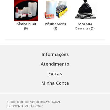
Plástico PEBD
Plástico Shrink
Saco para
(9)
(1)
Descartes (0)
Informações
Atendimento
Extras
Minha Conta
Criado com
Loja Virtual MACWEBGRAF
ECONORTE PARÁ © 2026